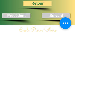
Retour
Précédent
Suivant
Ecole Pierre Faure
31, Rue du 8 mai 1945
71170 Chauffailles
03 85 26 45 57
Nous contacter
Collège Pierre Faure
16, Rue Louis Martin
71170 Chauffailles
03 85 26 04 17
Nous contacter