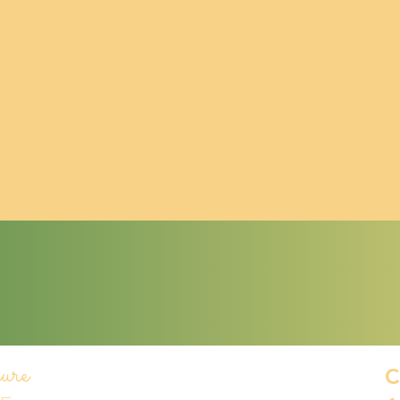
ure
Ecole collège privé Pierre Faure
C
Chauffailles 71