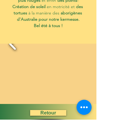
puis rouges
 et enfin 
des points
!
Création de soleil
 en motricité et 
des 
tortues
 à la manière des 
aborigènes 
d’Australie pour notre kermesse.
Bel été à tous !
Retour
Précédent
Suivant