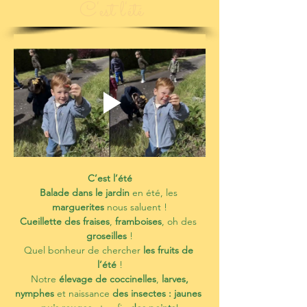
C'est l'été
C’est l’été
Balade dans le jardin
 en été, les 
marguerites 
nous saluent !
Cueillette des fraises
, 
framboises
, oh des 
groseilles 
!
Quel bonheur de chercher 
les fruits de 
l’été
 !
 Notre 
élevage de coccinelles
, 
larves, 
nymphes
 et naissance 
des insectes : jaunes 