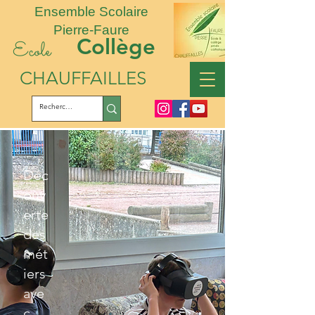
Ensemble Scolaire
Pierre-Faure
Collège
Ecole
CHAUFFAILLES
Déc
ouv
erte
des
mét
iers
ave
c